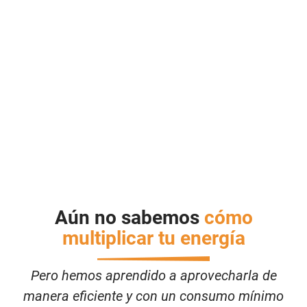
innovación propia.
Fabricación nacional.
Modelos policombustible:
puede utilizar pellet, hueso
de aceituna o cáscara de
almendra.
Aún no sabemos
cómo
multiplicar tu energía
Pero hemos aprendido a aprovecharla de
manera eficiente y con un consumo mínimo