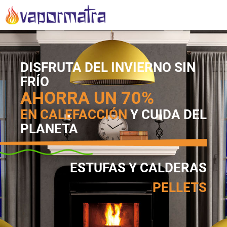
AHORRA HASTA UN 70%
EN
ENERGÍA
DISFRUTA DEL INVIERNO SIN
FRÍO
AHORRA UN 70%
EN CALEFACCIÓN
Y CUIDA DEL
PLANETA
ESTUFAS Y CALDERAS
PELLETS