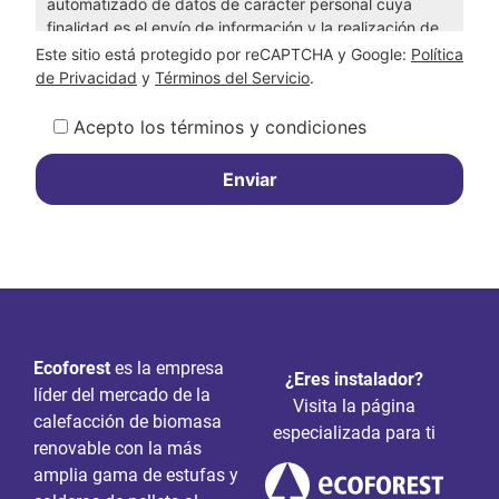
automatizado de datos de carácter personal cuya
finalidad es el envío de información y la realización de
acciones comerciales y de marketing en relación con
Este sitio está protegido por reCAPTCHA y Google:
Política
los servicios que presta ECOFOREST.
de Privacidad
y
Términos del Servicio
.
Estos datos serán recibidos por ECOFOREST,
Acepto los términos y condiciones
domiciliada en c/Puerto Rico 14 - 36204 Vigo (SPAIN)
donde vd. podrá acceder, rectificar, cancelar u oponer
esta información.
Por medio del envío del presente formulario, vd.
consiente expresamente la comunicación de sus datos
a ECOFOREST, así como a quien colabore con
ECOFOREST en la prestación de los servicios que
usted solicite.
Ecoforest
es la empresa
¿Eres instalador?
líder del mercado de la
Visita la página
calefacción de biomasa
especializada para ti
renovable con la más
amplia gama de estufas y